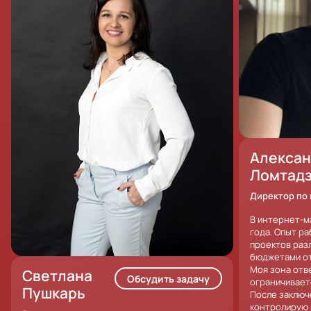
Алекса
Ломтад
Директор по
В интернет-м
года. Опыт р
проектов раз
бюджетами от 
Моя зона отв
Светлана
Обсудить задачу
ограничивает
Пушкарь
После заключ
контролирую 