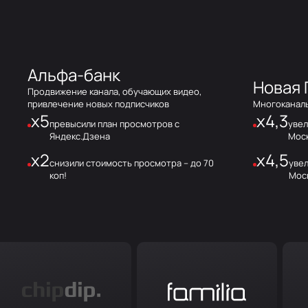
Альфа-банк
Новая 
Продвижение канала, обучающих видео,
привлечение новых подписчиков
Многоканаль
x5
x4,3
превысили план просмотров с
увел
Яндекс.Дзена
Мос
x2
x4,5
снизили стоимость просмотра – до 70
увел
коп!
Мос