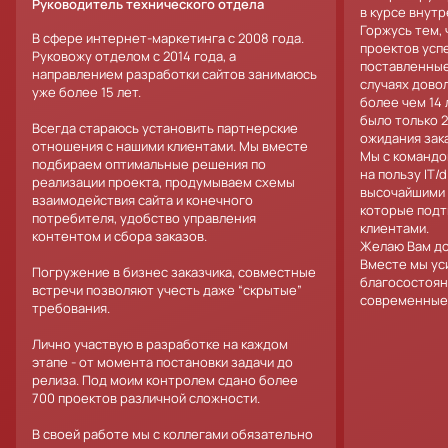
Руководитель технического отдела
в курсе внут
Горжусь тем,
В сфере интернет-маркетинга с 2008 года.
проектов усп
Руковожу отделом с 2014 года, а
поставленные
направлением разработки сайтов занимаюсь
случаях дово
уже более 15 лет.
более чем 14
было только 2
Всегда стараюсь установить партнерские
ожидания зака
отношения с нашими клиентами. Мы вместе
Мы с командо
подбираем оптимальные решения по
на пользу IT/
реализации проекта, продумываем схемы
высочайшими 
взаимодействия сайта и конечного
которые подт
потребителя, удобство управления
клиентами.
контентом и сбора заказов.
Желаю Вам до
Вместе мы ус
Погружение в бизнес заказчика, совместные
благосостоян
встречи позволяют учесть даже “скрытые”
современные
требования.
Лично участвую в разработке на каждом
этапе - от момента постановки задачи до
релиза. Под моим контролем сдано более
700 проектов различной сложности.
В своей работе мы с коллегами обязательно