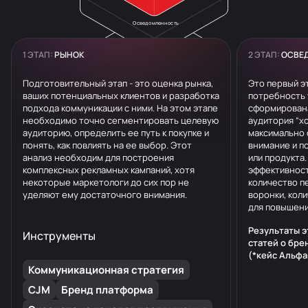
Осведомленность
1 ЭТАП:
РЫНОК
2 ЭТАП:
ОСВЕ
Поиск
Подготовительный этап - это оценка рынка,
Это первый э
ваших потенциальных клиентов и разработка
потребность 
подхода коммуникации с ними. На этом этапе
сформирована
необходимо точно сегментировать целевую
аудитория “хо
аудиторию, определить ее путь к покупке и
максимально 
понять, как повлиять на ее выбор. Этот
внимание и п
анализ необходим для построения
или продукта
комплексных рекламных кампаний, хотя
эффективност
некоторые маркетологи до сих пор не
количество п
уделяют ему достаточного внимания.
воронки, кол
для повышени
Результаты э
Инструменты
статей о бре
(*кейс Альфа
Коммуникационная стратегия
CJM
Бренд платформа