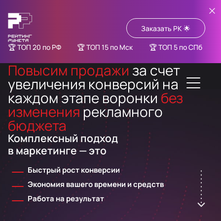
Заказать РК 🌟
ТОП 20 по РФ
ТОП 15 по Мск
ТОП 5 по СПб
Повысим продажи
за счет
увеличения конверсий на
каждом этапе воронки
без
изменения
рекламного
бюджета
Комплексный подход
в маркетинге — это
Быстрый рост конверсии
Экономия вашего времени и средств
Работа на результат